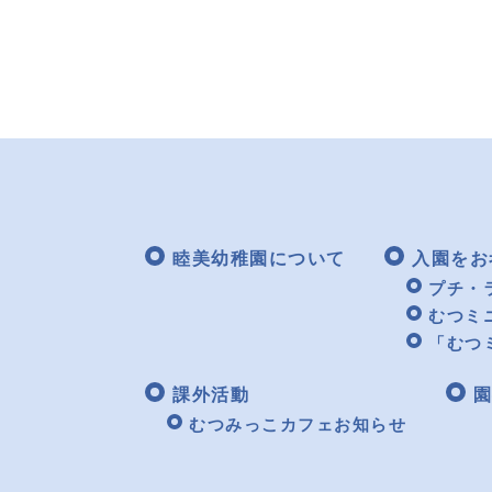
睦美幼稚園について
入園をお
プチ・
むつミ
「むつ
課外活動
園
むつみっこカフェお知らせ