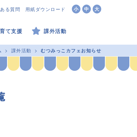
小
中
大
ある質問
用紙ダウンロード
育て支援
課外活動
ム
課外活動
むつみっこカフェお知らせ
覧