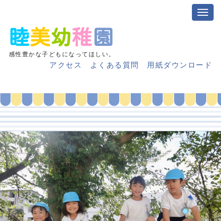
睦
美
幼
稚
園
感性豊かな子どもになってほしい。
アクセス
よくある質問
用紙ダウンロード