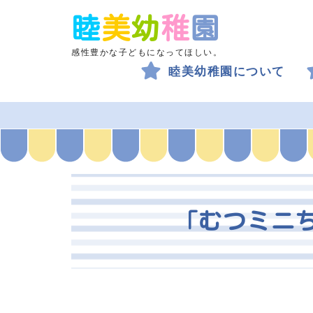
睦
美
幼
稚
園
感性豊かな子どもになってほしい。
睦美幼稚園について
「むつミニ