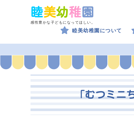
睦
美
幼
稚
園
感性豊かな子どもになってほしい。
睦美幼稚園について
「むつミニ