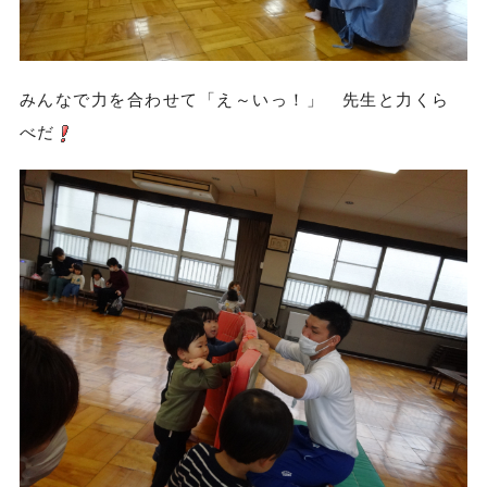
みんなで力を合わせて「え～いっ！」 先生と力くら
べだ