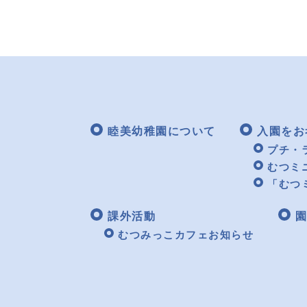
睦美幼稚園について
入園をお
プチ・
むつミ
「むつ
課外活動
園
むつみっこカフェお知らせ