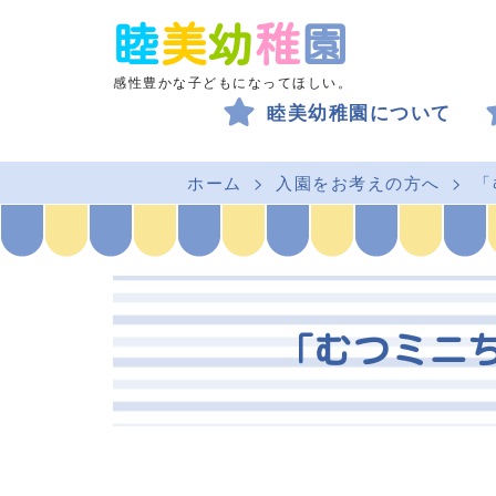
睦
美
幼
稚
園
感性豊かな子どもになってほしい。
睦美幼稚園について
ホーム
入園をお考えの方へ
「
「むつミニ