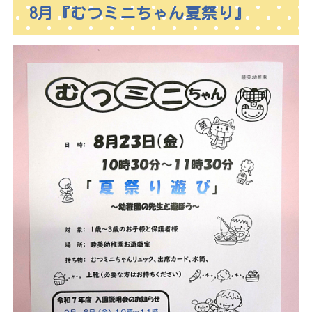
8月『むつミニちゃん夏祭り』