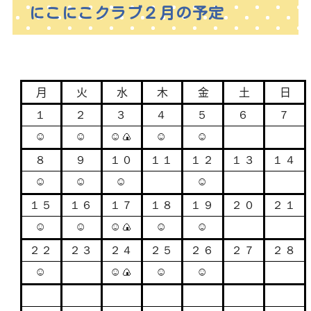
にこにこクラブ２月の予定
月
火
水
木
金
土
日
１
２
３
４
５
６
７
☺
☺
☺🍙
☺
☺
８
９
１０
１１
１２
１３
１４
☺
☺
☺
☺
１５
１６
１７
１８
１９
２０
２１
☺
☺
☺🍙
☺
☺
２２
２３
２４
２５
２６
２７
２８
☺
☺🍙
☺
☺