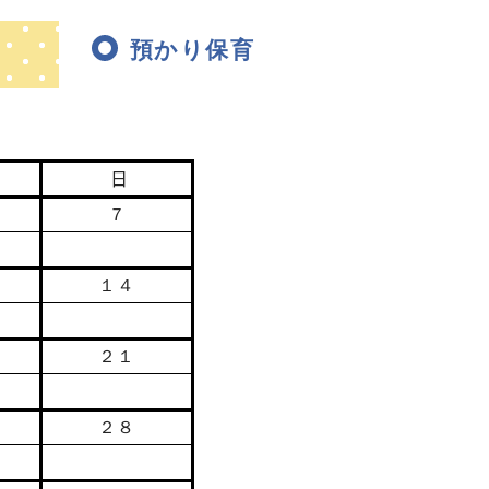
預かり保育
日
７
１４
２１
２８