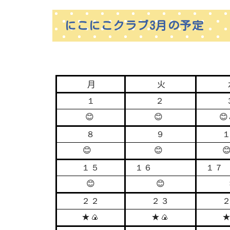
にこにこクラブ3月の予定
月
火
１
２
😊
😊
😊
８
９
😊
😊

１５
１６
１７
😊
😊
２２
２３
★
🍙
★
🍙