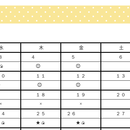
水
木
金
土
３
４
５
６

😊
😊
１０
１１
１２
１３

😊
😊
１８
１９
２０
×
×
×
２４
２５
２６
２７
★
🍙
★
🍙
★
🍙