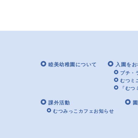
睦美幼稚園について
入園をお
プチ・
むつミ
「むつ
課外活動
園
むつみっこカフェお知らせ