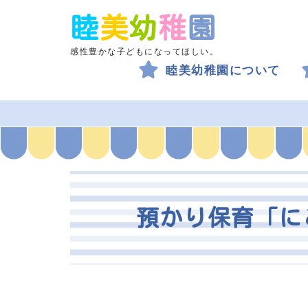
睦
美
幼
稚
園
感性豊かな子どもになってほしい。
睦美幼稚園について
預かり保育「に