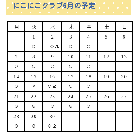
にこにこクラブ6月の予定
月
火
水
木
金
土
日
1
2
3
4
5
6
☺
☺🍙
☺
☺
7
8
9
10
11
12
13
☺
☺
☺
☺
☺
14
15
16
17
18
19
20
☺
×
☺🍙
☺
☺
21
22
23
24
25
26
27
☺
☺
☺
☺
☺
28
29
30
☺
☺
☺🍙