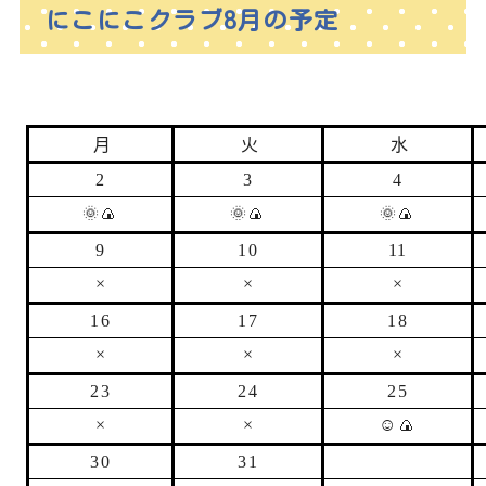
にこにこクラブ8月の予定
月
火
水
2
3
4
🌞
🍙
🌞
🍙
🌞
🍙
9
10
11
×
×
×
16
17
18
×
×
×
23
24
25
×
×
☺🍙
30
31