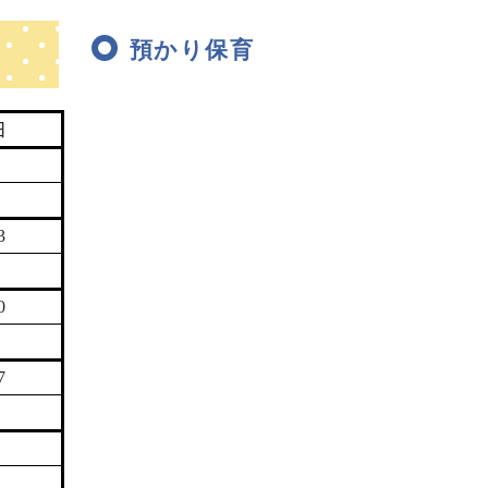
預かり保育
日
6
×
3
×
0
×
7
×