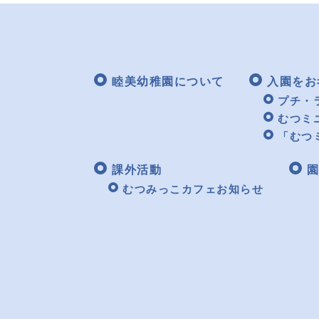
睦美幼稚園について
入園をお
プチ・
むつミ
「むつ
課外活動
園
むつみっこカフェお知らせ