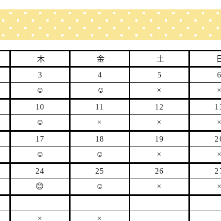
木
金
土
3
4
5
☺
☺
×
10
11
12
1
☺
×
×
17
18
19
2
☺
☺
×
24
25
26
2
😊
☺
×
×
×