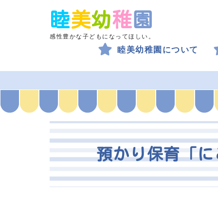
睦
美
幼
稚
園
感性豊かな子どもになってほしい。
睦美幼稚園について
預かり保育「に