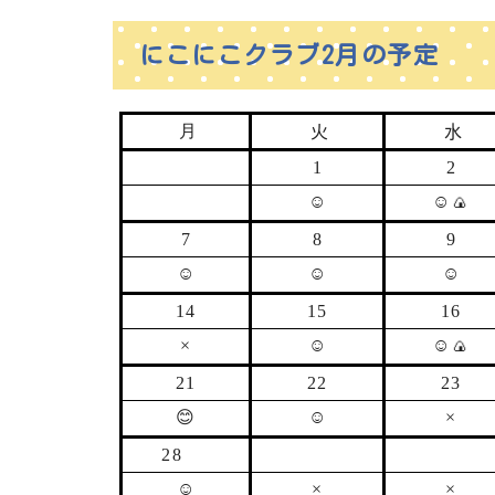
にこにこクラブ2月の予定
火
水
月
1
2
☺
☺
🍙
7
8
9
☺
☺
☺
14
15
16
×
☺
☺
🍙
21
22
23
😊
☺
×
28
☺
×
×