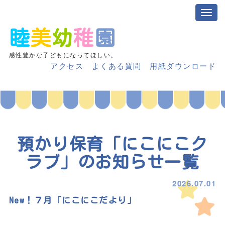
睦
美
幼
稚
園
感性豊かな子どもになってほしい。
アクセス
よくある質問
用紙ダウンロード
預かり保育「にこにこク
ラブ」のお知らせ
一覧
2026.07.01
New！７月「にこにこだより」